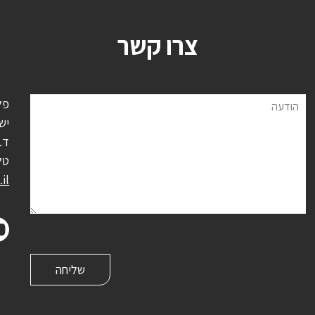
צרו קשר
פל
הודעה
יש
ד.נ.
טל
il