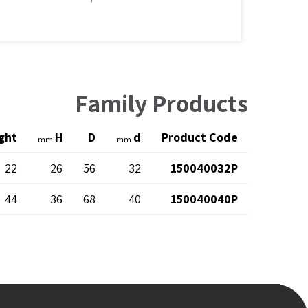
Family Products
ght
H
D
d
Product Code
mm
mm
22
26
56
32
150040032P
44
36
68
40
150040040P