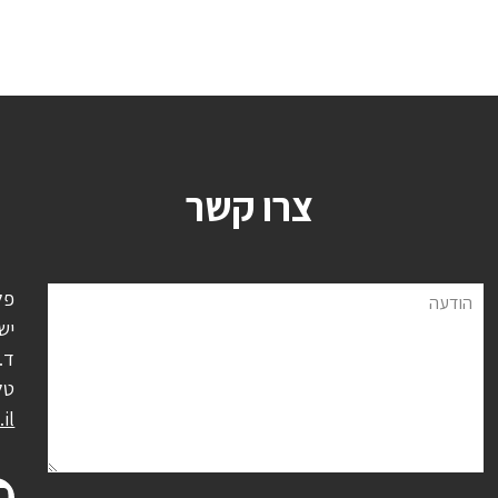
צרו קשר
פל
הודעה
יש
ד.נ.
טל
il