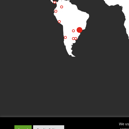
We us
conse