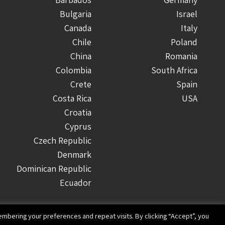
Bulgaria
Israel
Canada
Italy
Chile
Poland
China
Romania
Colombia
South Africa
Crete
Spain
Costa Rica
USA
Croatia
Cyprus
Czech Republic
Denmark
Dominican Republic
Ecuador
Finland
Greece
mbering your preferences and repeat visits. By clicking “Accept”, you
Guatemala