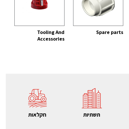
כל
הצג הכל
Tooling And
Spare parts
Accessories
תשתיות
חקלאות