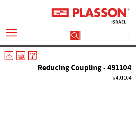
חיפוש:
Electrofusion
/
Couplings and End Caps
Reducing Coupling - 491104
#491104