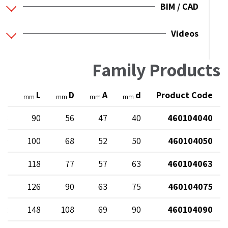
BIM / CAD
Videos
Family Products
L1
L
D
A
d
Product Code
mm
mm
mm
mm
43
90
56
47
40
460104040
49
100
68
52
50
460104050
57
118
77
57
63
460104063
61
126
90
63
75
460104075
72
148
108
69
90
460104090