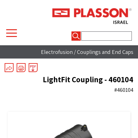
חיפוש:
Electrofusion
/
Couplings and End Caps
LightFit Coupling - 460104
#460104