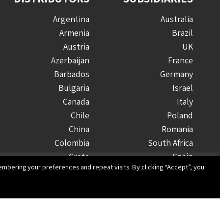
Argentina
Australia
Armenia
Brazil
Austria
UK
Azerbaijan
France
Barbados
Germany
Bulgaria
Israel
Canada
Italy
Chile
Poland
China
Romania
Colombia
South Africa
Crete
Spain
mbering your preferences and repeat visits. By clicking “Accept”, you
Costa Rica
USA
Croatia
Cyprus
Czech Republic