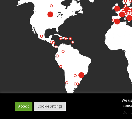
We us
conse
Accept
Cookie Settings
.
Do no