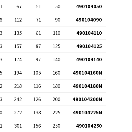
1
67
51
50
490104050
8
112
71
90
490104090
3
135
81
110
490104110
3
157
87
125
490104125
3
174
97
140
490104140
5
194
105
160
490104160N
2
218
116
180
490104180N
3
242
126
200
490104200N
0
272
138
225
490104225N
1
301
156
250
490104250