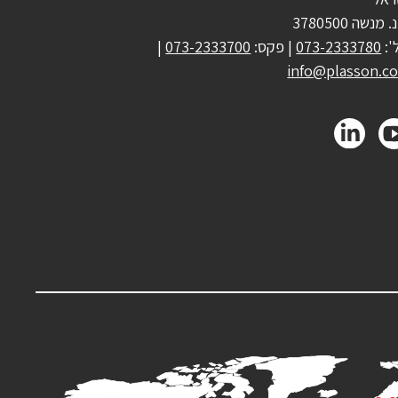
 מנשה 3780500
':
073-2333780
| פקס:
073-2333700
|
info@plasson.co.