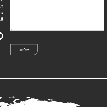
ד.נ.
טל
il