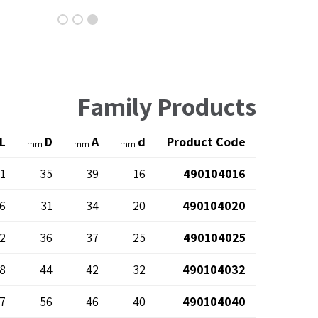
Family Products
L
D
A
d
Product Code
mm
mm
mm
1
35
39
16
490104016
6
31
34
20
490104020
2
36
37
25
490104025
8
44
42
32
490104032
7
56
46
40
490104040