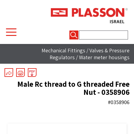
חיפוש:
Mechanical Fittings
/
Valves & Pressure
Regulators
/
Water meter housings
Male Rc thread to G threaded Free
Nut - 0358906
#0358906