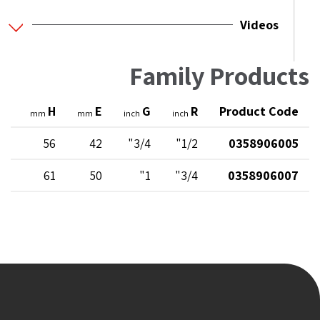
Videos
Family Products
l2
H
E
G
R
Product Code
mm
mm
inch
inch
16
56
42
3/4"
1/2"
0358906005
16
61
50
1"
3/4"
0358906007