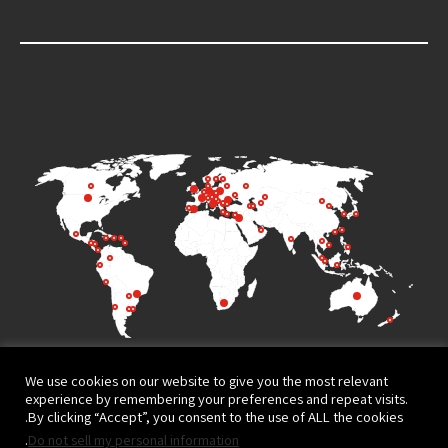
We use cookies on our website to give you the most relevant
experience by remembering your preferences and repeat visits.
By clicking “Accept”, you consent to the use of ALL the cookies.
.
Do not sell my personal information
Terms of Use