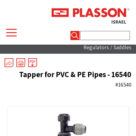
חיפוש:
Mechanical Fittings
/
Valves & Pressure
Regulators
/
Saddles
Tapper for PVC & PE Pipes - 16540
#16540