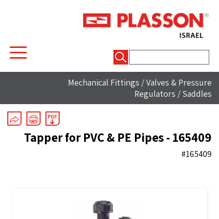
חיפוש:
Mechanical Fittings
/
Valves & Pressure
Regulators
/
Saddles
Tapper for PVC & PE Pipes - 165409
#165409