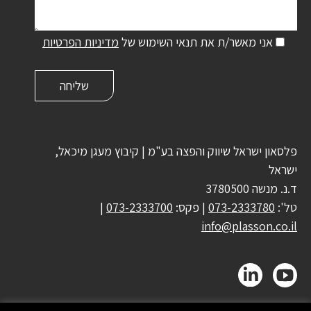
אני מאשר/ת את תנאי השימוש של
מדיניות הפרטיות
פלסאון ישראל שיווק והפצה בע"מ | קיבוץ מעגן מיכאל,
ישראל
ד.נ. מנשה 3780500
טל':
073-2333780
| פקס:
073-2333700
|
info@plasson.co.il