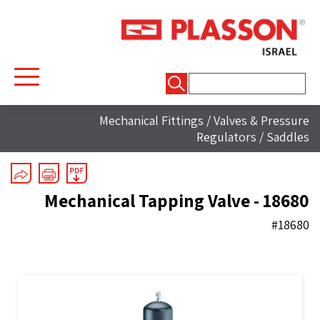
חיפוש:
Mechanical Fittings
/
Valves & Pressure
Regulators
/
Saddles
Mechanical Tapping Valve - 18680
#18680