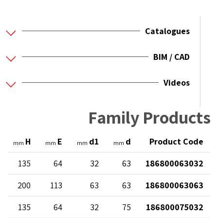
Catalogues
BIM / CAD
Videos
Family Products
H
E
d1
d
Product Code
mm
mm
mm
mm
135
64
32
63
186800063032
200
113
63
63
186800063063
135
64
32
75
186800075032