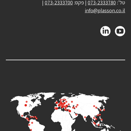
טל':
073-2333780
| פקס:
073-2333700
|
info@plasson.co.il