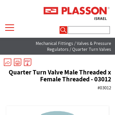
חיפוש:
Mechanical Fittings
/
Valves & Pressure
Regulators
/
Quarter Turn Valves
Quarter Turn Valve Male Threaded x
Female Threaded - 03012
#03012