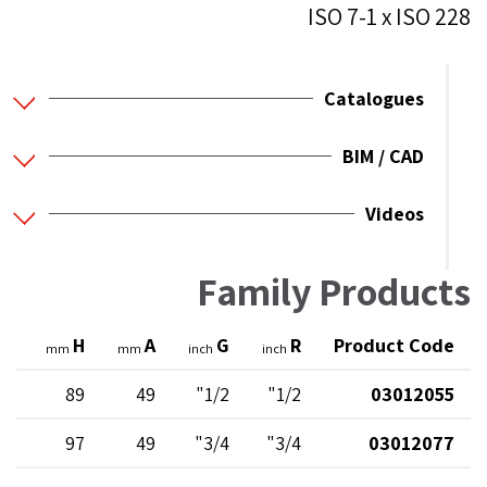
ISO 7-1 x ISO 228
Catalogues
BIM / CAD
Videos
Family Products
l2
H
A
G
R
Product Code
mm
mm
inch
inch
15
89
49
1/2"
1/2"
03012055
17
97
49
3/4"
3/4"
03012077