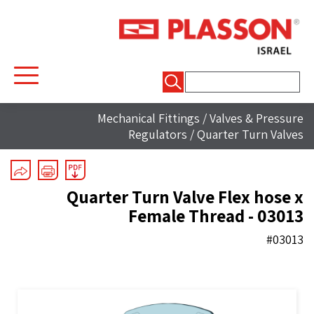
חיפוש:
Mechanical Fittings
/
Valves & Pressure
Regulators
/
Quarter Turn Valves
Quarter Turn Valve Flex hose x
Female Thread - 03013
#03013