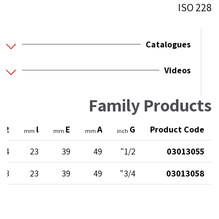
ISO 228
Catalogues
Videos
Family Products
l2
l
E
A
G
Product Code
mm
mm
mm
inch
14
23
39
49
1/2"
03013055
18
23
39
49
3/4"
03013058