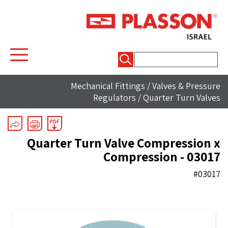
חיפוש:
Mechanical Fittings
/
Valves & Pressure
Regulators
/
Quarter Turn Valves
Quarter Turn Valve Compression x
Compression - 03017
#03017