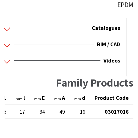
EPDM
Catalogues
BIM / CAD
Videos
Family Products
L
l
E
A
d
Product Code
m
mm
mm
mm
mm
105
17
34
49
16
03017016