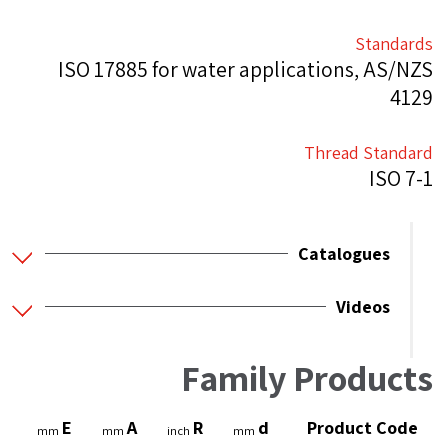
Standards
ISO 17885 for water applications, AS/NZS
4129
Thread Standard
ISO 7-1
Catalogues
Videos
Family Products
H
E
A
R
d
Product Code
mm
mm
inch
mm