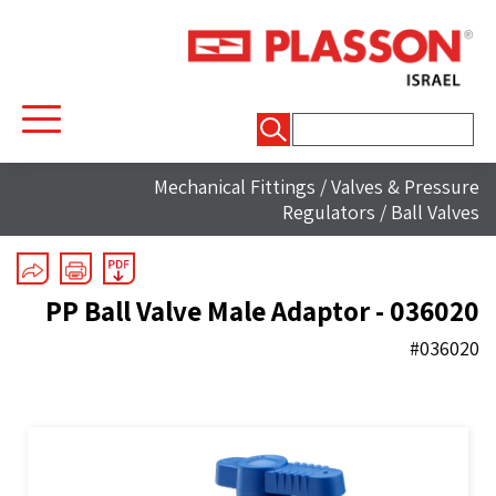
חיפוש:
Mechanical Fittings
/
Valves & Pressure
Regulators
/
Ball Valves
PP Ball Valve Male Adaptor - 036020
#036020