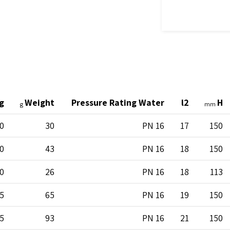
g
Weight
Pressure Rating Water
l2
H
g
mm
0
30
PN 16
17
150
0
43
PN 16
18
150
0
26
PN 16
18
113
5
65
PN 16
19
150
5
93
PN 16
21
150