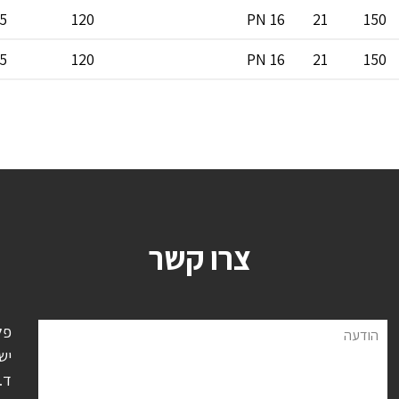
5
120
PN 16
21
150
5
120
PN 16
21
150
צרו קשר
פל
הודעה
יש
ד.נ.