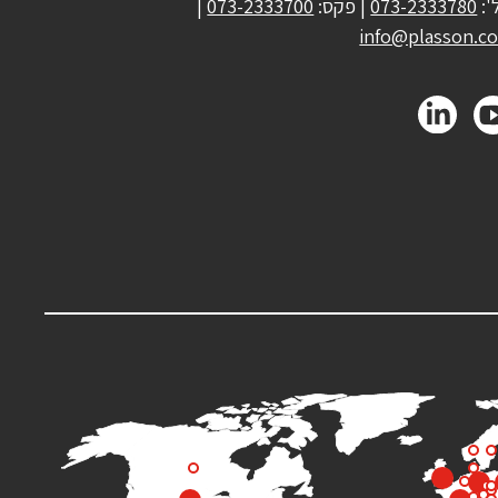
':
073-2333780
| פקס:
073-2333700
|
info@plasson.co.