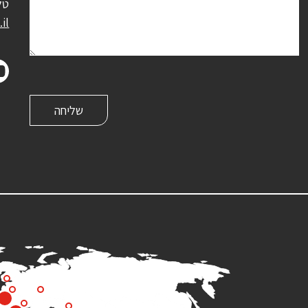
טל
il