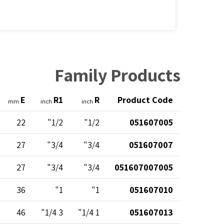
Family Products
E
R1
R
Product Code
mm
inch
inch
22
1/2"
1/2"
051607005
27
3/4"
3/4"
051607007
27
3/4"
3/4"
051607007005
36
1"
1"
051607010
46
3 1/4"
1 1/4"
051607013