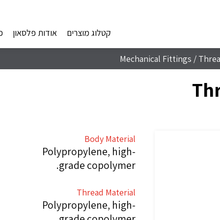
קטלוג מוצרים
אודות פלסאון
פ
Mechanical Fittings
/
Threa
Thr
Body Material
Polypropylene, high-
grade copolymer.
Thread Material
Polypropylene, high-
grade copolymer.