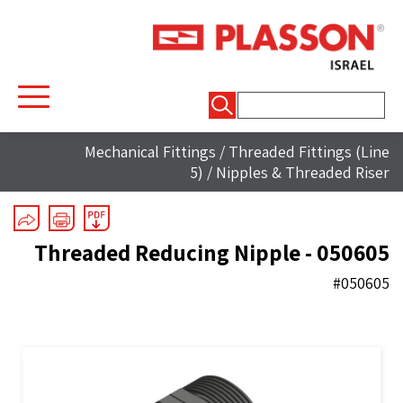
חיפוש:
Mechanical Fittings
/
Threaded Fittings (Line
5)
/
Nipples & Threaded Riser
Threaded Reducing Nipple - 050605
#050605