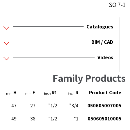
ISO 7-1
Catalogues
BIM / CAD
Videos
Family Products
H
E
R1
R
Product Code
mm
mm
inch
inch
47
27
1/2"
3/4"
050605007005
49
36
1/2"
1"
050605010005