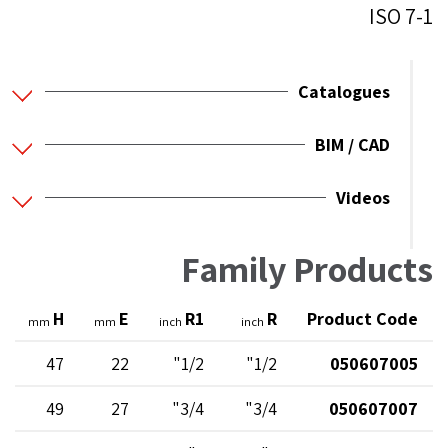
ISO 7-1
Catalogues
BIM / CAD
Videos
Family Products
H
E
R1
R
Product Code
mm
mm
inch
inch
47
22
1/2"
1/2"
050607005
49
27
3/4"
3/4"
050607007