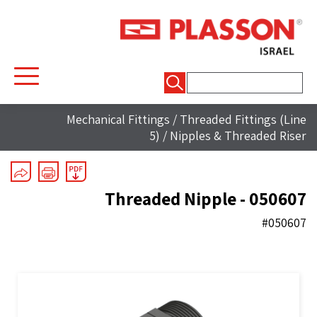
חיפוש:
Mechanical Fittings
/
Threaded Fittings (Line
5)
/
Nipples & Threaded Riser
Threaded Nipple - 050607
#050607