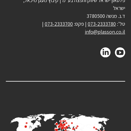
פלסאון ישראל שיווק והפצה בע"מ | קיבוץ מעגן מיכאל,
ישראל
ד.נ. מנשה 3780500
טל':
073-2333780
| פקס:
073-2333700
|
info@plasson.co.il