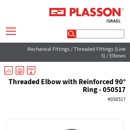
חיפוש:
Mechanical Fittings
/
Threaded Fittings (Line
5)
/
Elbows
90° Threaded Elbow with Reinforced
Ring - 050517
#050517