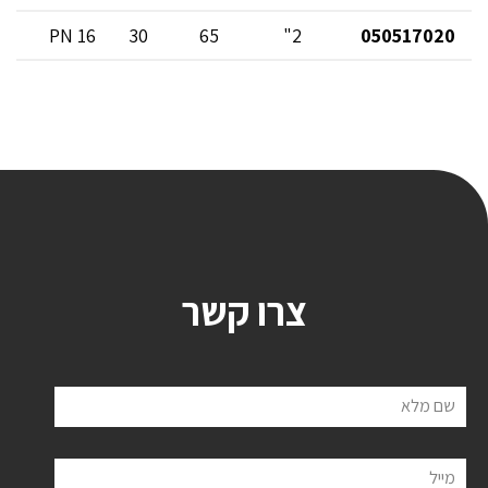
PN 16
30
65
2"
050517020
צרו קשר
שם מלא
מייל