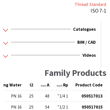
Thread Standard
ISO 7-1
Catalogues
BIM / CAD
Videos
Family Products
ating Water
l2
A
Rp
Product Code
mm
inch
PN 16
25
48
1 1/4"
050517013
PN 16
25
54
1 1/2"
050517015