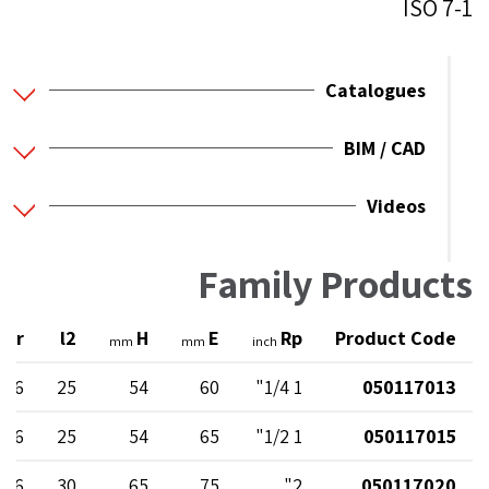
ISO 7-1
Catalogues
BIM / CAD
Videos
Family Products
ter
l2
H
E
Rp
Product Code
mm
mm
inch
 16
25
54
60
1 1/4"
050117013
 16
25
54
65
1 1/2"
050117015
 16
30
65
75
2"
050117020