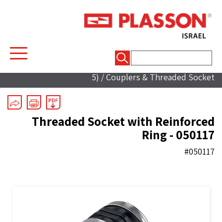
חיפוש:
Mechanical Fittings
/
Threaded Fittings (Line
5)
/
Couplers & Threaded Socket
Threaded Socket with Reinforced
Ring - 050117
#050117