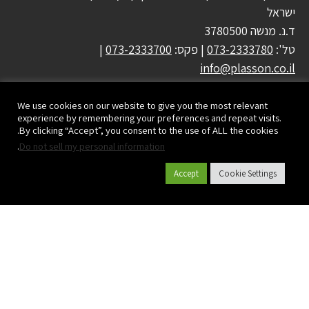
ישראל
ד.נ. מנשה 3780500
טל':
073-2333780
| פקס:
073-2333700
|
info@plasson.co.il
We use cookies on our website to give you the most relevant
experience by remembering your preferences and repeat visits.
By clicking “Accept”, you consent to the use of ALL the cookies.
.
Do not sell my personal information
Accept
Cookie Settings
קטלוג מוצרים
אודות פלסאון
פרויקטים