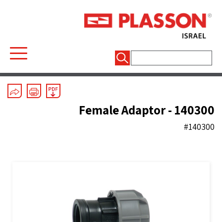
חיפוש:
Mechanical Fittings
/
Silver Line
/
Couplers
Female Adaptor - 140300
#140300