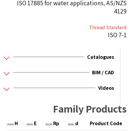
ISO 17885 for water applications, AS/NZS
4129
Thread Standard
ISO 7-1
Catalogues
BIM / CAD
Videos
Family Products
H
E
Rp
d
Product Code
mm
mm
inch
mm