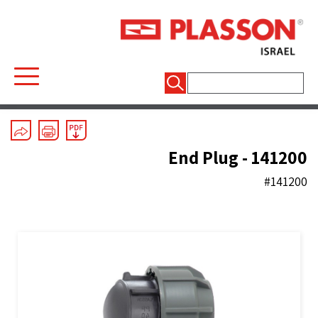
חיפוש:
Mechanical Fittings
/
Silver Line
/
Couplers
End Plug - 141200
#141200