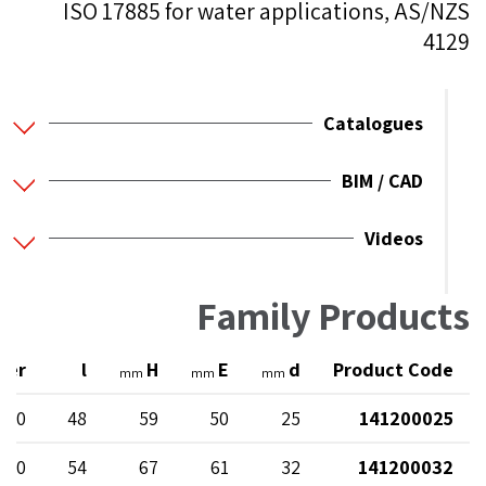
ISO 17885 for water applications, AS/NZS
4129
Catalogues
BIM / CAD
Videos
Family Products
ter
l
H
E
d
Product Code
mm
mm
mm
 10
48
59
50
25
141200025
 10
54
67
61
32
141200032