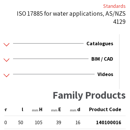
Standards
ISO 17885 for water applications, AS/NZS
4129
Catalogues
BIM / CAD
Videos
Family Products
ter
l
H
E
d
Product Code
mm
mm
mm
 10
50
105
39
16
140100016