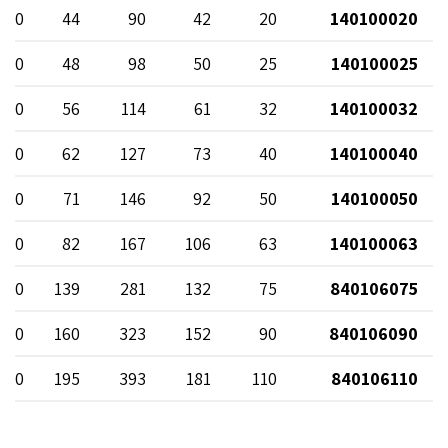
 10
44
90
42
20
140100020
 10
48
98
50
25
140100025
 10
56
114
61
32
140100032
 10
62
127
73
40
140100040
 10
71
146
92
50
140100050
 10
82
167
106
63
140100063
 10
139
281
132
75
840106075
 10
160
323
152
90
840106090
 10
195
393
181
110
840106110