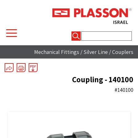
חיפוש:
Mechanical Fittings
/
Silver Line
/
Couplers
Coupling - 140100
#140100