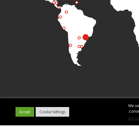
We us
conse
Accept
Cookie Settings
.
Do no