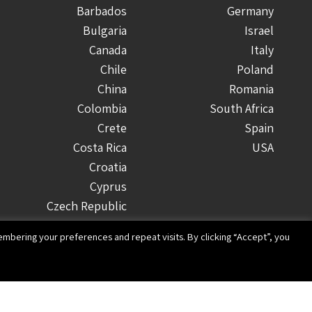
Barbados
Germany
Bulgaria
Israel
Canada
Italy
Chile
Poland
China
Romania
Colombia
South Africa
Crete
Spain
Costa Rica
USA
Croatia
Cyprus
Czech Republic
Denmark
mbering your preferences and repeat visits. By clicking “Accept”, you
Dominican Republic
Ecuador
Finland
Greece