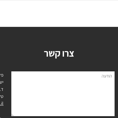
צרו קשר
פל
הודעה
יש
ד.נ.
טל
il