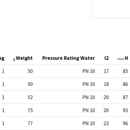
ag
Weight
Pressure Rating Water
l2
H
g
mm
1
50
PN 10
17
85
1
50
PN 10
18
86
1
52
PN 10
20
87
1
75
PN 10
20
95
1
77
PN 10
22
96