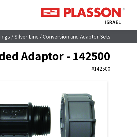
tings
/
Silver Line
/
Conversion and Adaptor Sets
ded Adaptor - 142500
#142500