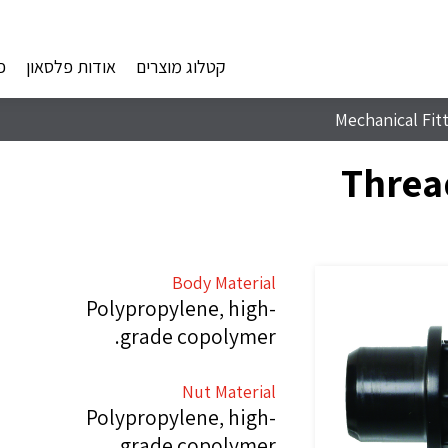
קטלוג מוצרים
אודות פלסאון
פ
Mechanical Fit
Threa
Body Material
Polypropylene, high-
grade copolymer.
Nut Material
Polypropylene, high-
grade copolymer.