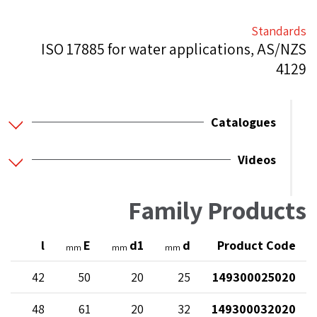
Standards
ISO 17885 for water applications, AS/NZS
4129
Catalogues
Videos
Family Products
er
l
E
d1
d
Product Code
mm
mm
mm
10
42
50
20
25
149300025020
10
48
61
20
32
149300032020