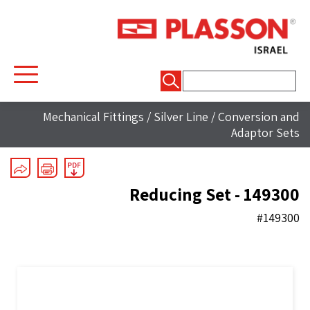
חיפוש:
Mechanical Fittings
/
Silver Line
/
Conversion and
Adaptor Sets
Reducing Set - 149300
#149300