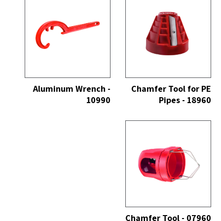
כל
הצג הכל
Aluminum Wrench -
Chamfer Tool for PE
10990
Pipes - 18960
כל
Chamfer Tool - 07960