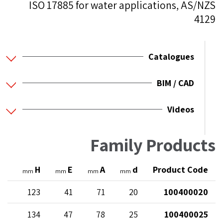
ISO 17885 for water applications, AS/NZS
4129
Catalogues
BIM / CAD
Videos
Family Products
l
H
E
A
d
Product Code
mm
mm
mm
mm
45
123
41
71
20
100400020
48
134
47
78
25
100400025