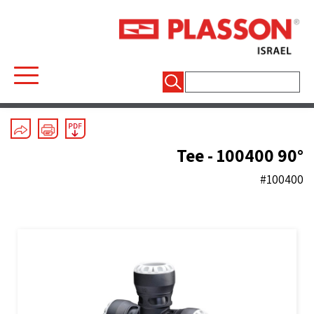
חיפוש:
Mechanical Fittings
/
Series 1
/
Tees
90° Tee - 100400
#100400