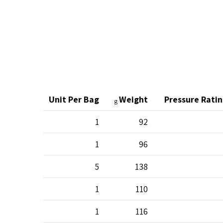
r Carton
Unit Per Bag
Weight
Pressure Rati
g
200
1
92
200
1
96
125
5
138
180
1
110
180
1
116