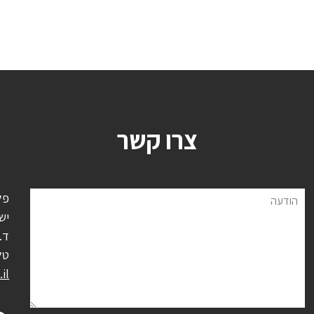
צרו קשר
פל
הודעה
יש
ד.נ.
טל
il