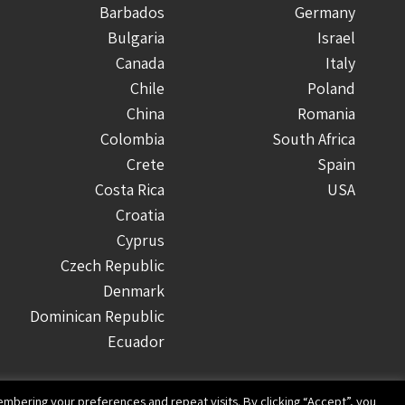
Barbados
Germany
Bulgaria
Israel
Canada
Italy
Chile
Poland
China
Romania
Colombia
South Africa
Crete
Spain
Costa Rica
USA
Croatia
Cyprus
Czech Republic
Denmark
Dominican Republic
Ecuador
Finland
Greece
mbering your preferences and repeat visits. By clicking “Accept”, you