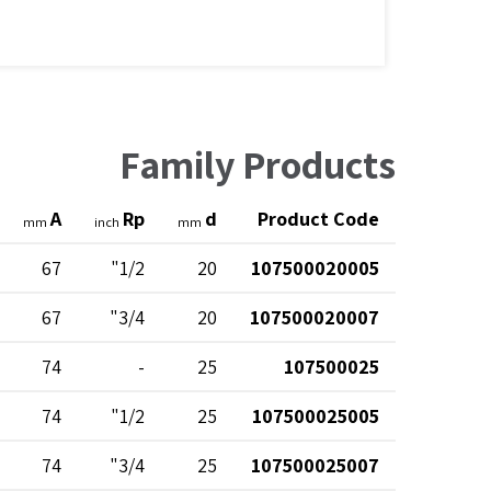
Family Products
A
Rp
d
Product Code
mm
inch
mm
67
1/2"
20
107500020005
67
3/4"
20
107500020007
74
-
25
107500025
74
1/2"
25
107500025005
74
3/4"
25
107500025007