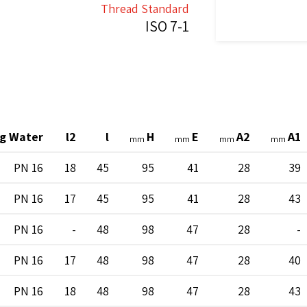
Thread Standard
ISO 7-1
ng Water
l2
l
H
E
A2
A1
mm
mm
mm
mm
PN 16
18
45
95
41
28
39
PN 16
17
45
95
41
28
43
PN 16
-
48
98
47
28
-
PN 16
17
48
98
47
28
40
PN 16
18
48
98
47
28
43