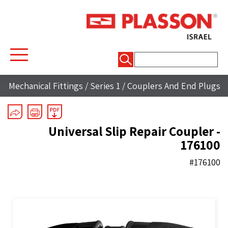
חיפוש:
Mechanical Fittings
/
Series 1
/
Couplers And End Plugs
Universal Slip Repair Coupler -
176100
#176100