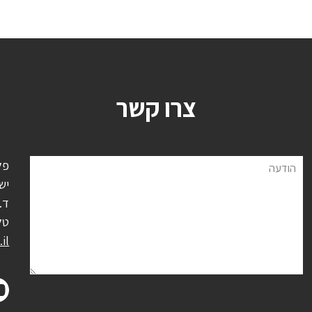
צרו קשר
פל
הודעה
יש
ד.נ.
טל
il