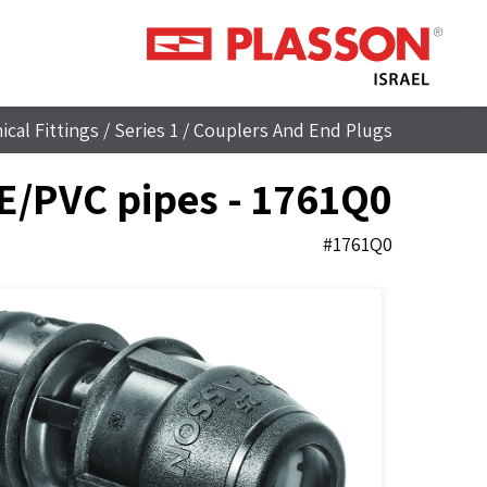
cal Fittings
/
Series 1
/
Couplers And End Plugs
PE/PVC pipes - 1761Q0
#1761Q0