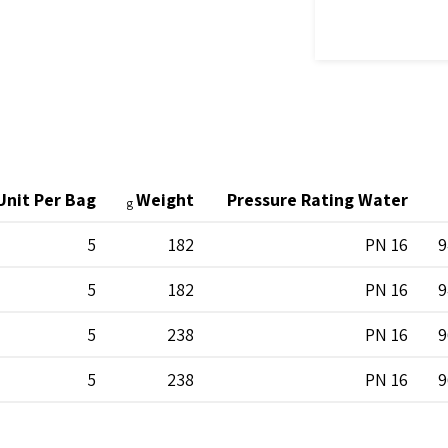
Unit Per Bag
Weight
Pressure Rating Water
g
5
182
PN 16
9
5
182
PN 16
9
5
238
PN 16
9
5
238
PN 16
9