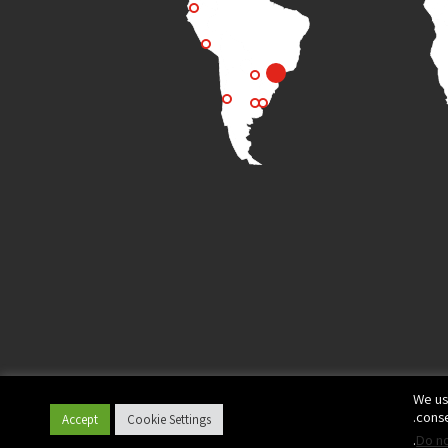
We us
conse
Accept
Cookie Settings
.
Do no
© All rights reserved to Plasson
Privacy Policy
Terms of Use