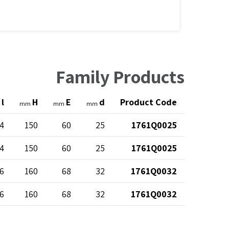
Family Products
l
H
E
d
Product Code
mm
mm
mm
4
150
60
25
1761Q0025
4
150
60
25
1761Q0025
6
160
68
32
1761Q0032
6
160
68
32
1761Q0032