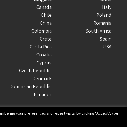
Canada
Italy
Chile
Poland
China
Romania
Colombia
South Africa
Crete
Spain
Costa Rica
USA
Croatia
Cyprus
Czech Republic
Denmark
Dominican Republic
Ecuador
Finland
Greece
mbering your preferences and repeat visits. By clicking “Accept”, you
Guatemala
Honduras
Website design and development by Imaginet