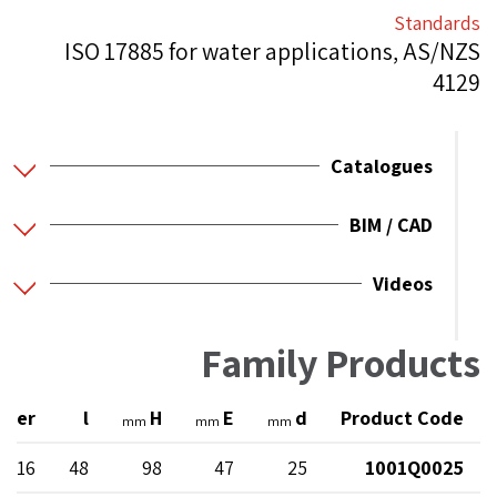
Standards
ISO 17885 for water applications, AS/NZS
4129
Catalogues
BIM / CAD
Videos
Family Products
ater
l
H
E
d
Product Code
mm
mm
mm
N 16
48
98
47
25
1001Q0025