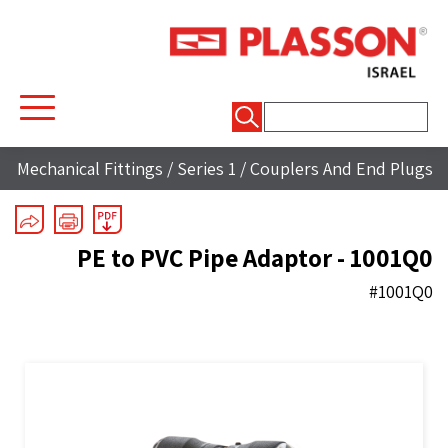
חיפוש:
Mechanical Fittings
/
Series 1
/
Couplers And End Plugs
PE to PVC Pipe Adaptor - 1001Q0
#1001Q0