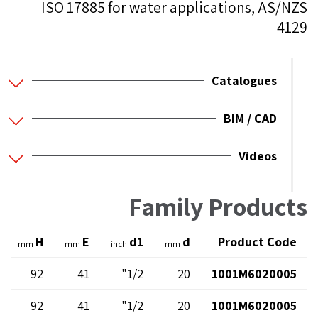
ISO 17885 for water applications, AS/NZS
4129
Catalogues
BIM / CAD
Videos
Family Products
H
E
d1
d
Product Code
mm
mm
inch
mm
92
41
1/2"
20
1001M6020005
92
41
1/2"
20
1001M6020005