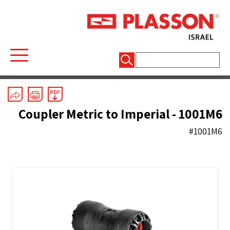
חיפוש:
Mechanical Fittings
/
Series 1
/
Couplers And End Plugs
Coupler Metric to Imperial - 1001M6
#1001M6