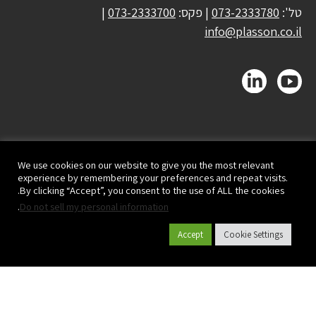
טל':
073-2333780
| פקס:
073-2333700
|
info@plasson.co.il
We use cookies on our website to give you the most relevant
experience by remembering your preferences and repeat visits.
By clicking “Accept”, you consent to the use of ALL the cookies.
.
Do not sell my personal information
Accept
Cookie Settings
קטלוג מוצרים