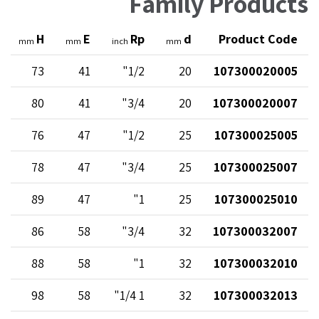
Family Products
H
E
Rp
d
Product Code
mm
mm
inch
mm
73
41
1/2"
20
107300020005
80
41
3/4"
20
107300020007
76
47
1/2"
25
107300025005
78
47
3/4"
25
107300025007
89
47
1"
25
107300025010
86
58
3/4"
32
107300032007
88
58
1"
32
107300032010
98
58
1 1/4"
32
107300032013