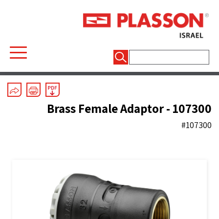
חיפוש:
Mechanical Fittings
/
Series 1
/
Couplers And End Plugs
Brass Female Adaptor - 107300
#107300