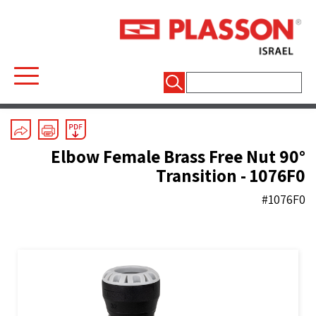
חיפוש:
Mechanical Fittings
/
Series 1
/
Couplers And End Plugs
90° Elbow Female Brass Free Nut
Transition - 1076F0
#1076F0