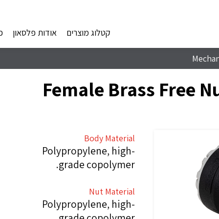
קטלוג מוצרים
אודות פלסאון
פ
Mechani
Female Brass Free Nu
Body Material
Polypropylene, high-
grade copolymer.
Nut Material
Polypropylene, high-
grade copolymer.