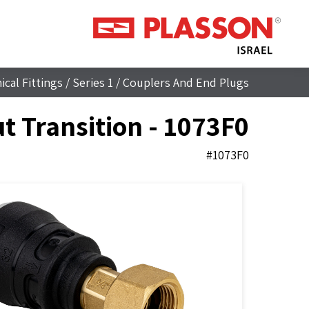
cal Fittings
/
Series 1
/
Couplers And End Plugs
t Transition - 1073F0
#1073F0