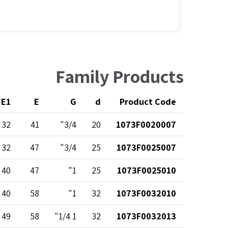
Family Products
E1
E
G
d
Product Code
32
41
3/4"
20
1073F0020007
32
47
3/4"
25
1073F0025007
40
47
1"
25
1073F0025010
40
58
1"
32
1073F0032010
49
58
1 1/4"
32
1073F0032013