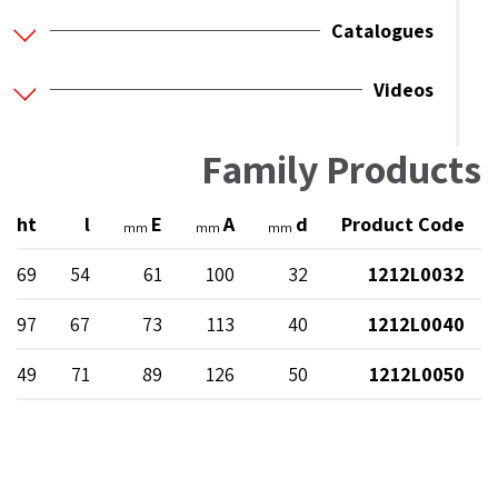
Catalogues
Videos
Family Products
ight
l
E
A
d
Product Code
mm
mm
mm
69
54
61
100
32
1212L0032
97
67
73
113
40
1212L0040
149
71
89
126
50
1212L0050