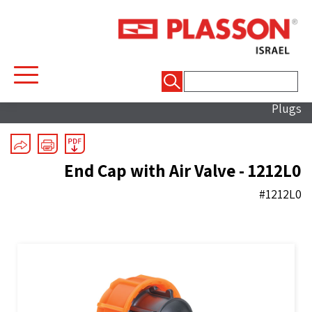
חיפוש:
Mechanical Fittings
/
Plasscom
/
Coupling And End
Plugs
End Cap with Air Valve - 1212L0
#1212L0