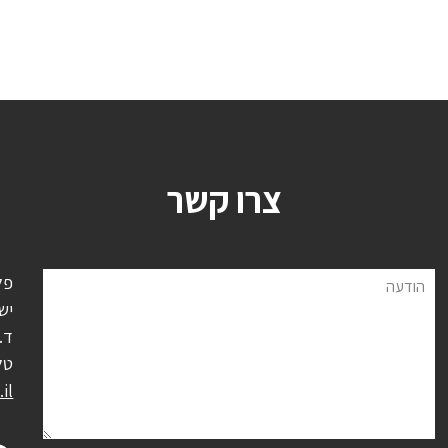
צרו קשר
פל
הודעה
יש
ד.נ.
טל
il