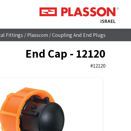
al Fittings
/
Plasscom
/
Coupling And End Plugs
End Cap - 12120
#12120