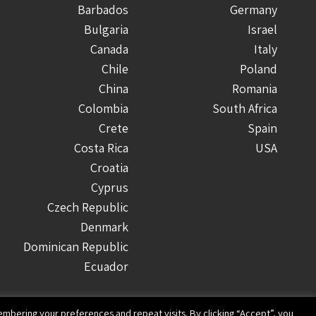
Barbados
Germany
Bulgaria
Israel
Canada
Italy
Chile
Poland
China
Romania
Colombia
South Africa
Crete
Spain
Costa Rica
USA
Croatia
Cyprus
Czech Republic
Denmark
Dominican Republic
Ecuador
Finland
Greece
mbering your preferences and repeat visits. By clicking “Accept”, you