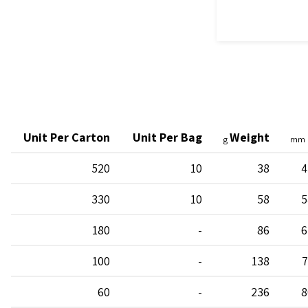
Unit Per Carton
Unit Per Bag
Weight
g
mm
520
10
38
4
330
10
58
5
180
-
86
6
100
-
138
7
60
-
236
8