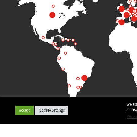
We us
conse
Accept
Cookie Settings
.
Do no