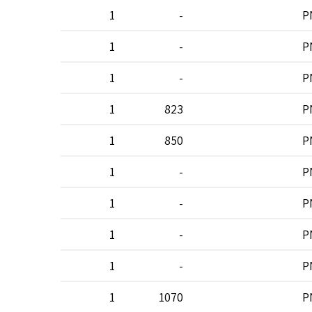
-
1
-
P
-
1
-
P
-
1
-
P
24
1
823
P
20
1
850
P
-
1
-
P
-
1
-
P
-
1
-
P
-
1
-
P
16
1
1070
P