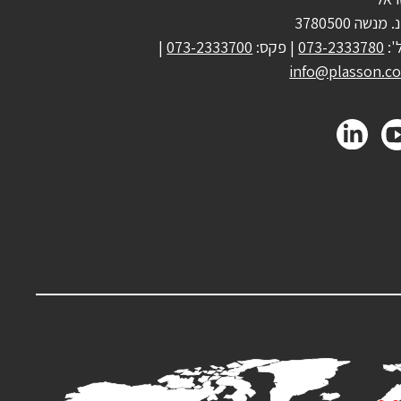
 מנשה 3780500
':
073-2333780
| פקס:
073-2333700
|
info@plasson.co.