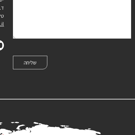
ד.נ.
טל
il