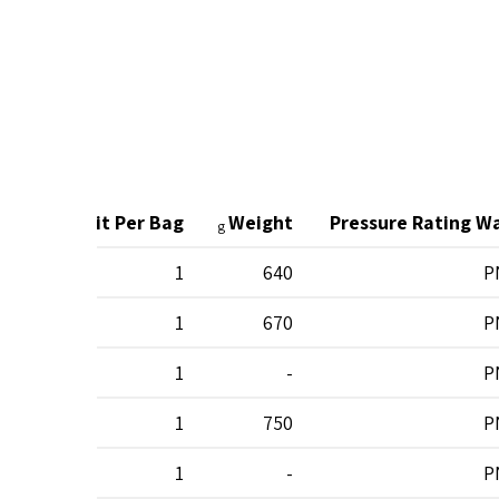
rton
Unit Per Bag
Weight
Pressure Rating W
g
30
1
640
P
30
1
670
P
-
1
-
P
25
1
750
P
-
1
-
P