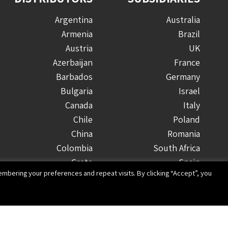
Argentina
Australia
Armenia
Brazil
Austria
UK
Azerbaijan
France
Barbados
Germany
Bulgaria
Israel
Canada
Italy
Chile
Poland
China
Romania
Colombia
South Africa
Crete
Spain
mbering your preferences and repeat visits. By clicking “Accept”, you
Costa Rica
USA
Croatia
Cyprus
Czech Republic