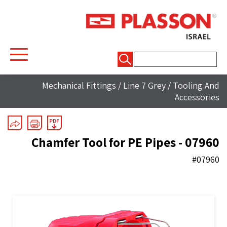
חיפוש:
Mechanical Fittings
/
Line 7 Grey
/
Tooling And
Accessories
Chamfer Tool for PE Pipes - 07960
#07960