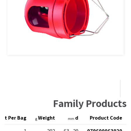
Family Products
nit Per Bag
Weight
d
Product Code
g
mm
1
202
20 - 63
079600063020