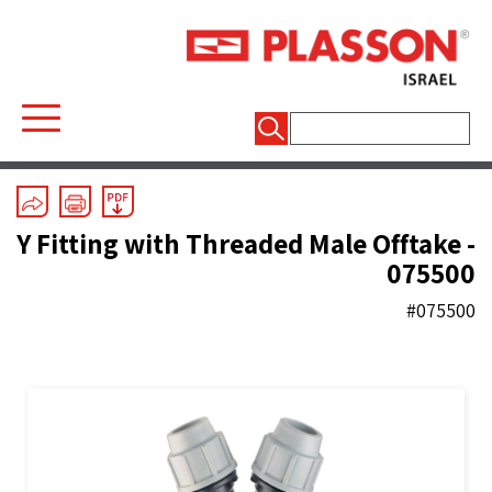
חיפוש:
Mechanical Fittings
/
Line 7 Grey
/
Tees
Y Fitting with Threaded Male Offtake -
075500
#075500