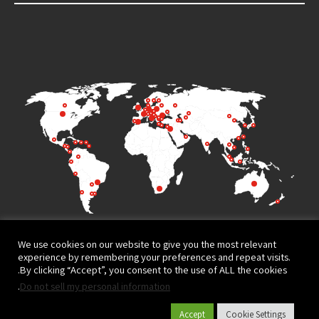
We use cookies on our website to give you the most relevant
experience by remembering your preferences and repeat visits.
By clicking “Accept”, you consent to the use of ALL the cookies.
.
Do not sell my personal information
Terms of Use
Privacy Policy
Accept
Cookie Settings