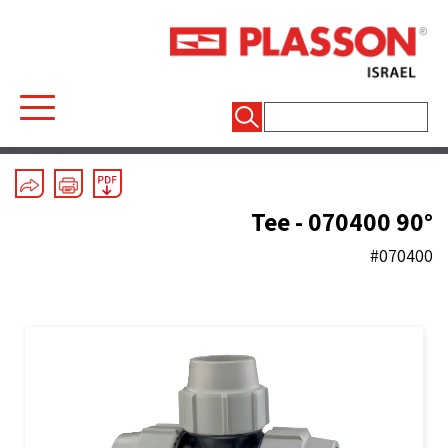
חיפוש:
Mechanical Fittings
/
Line 7 Grey
/
Tees
90° Tee - 070400
#070400