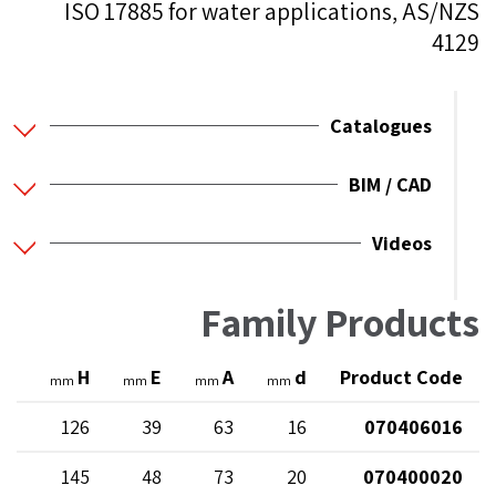
ISO 17885 for water applications, AS/NZS
4129
Catalogues
BIM / CAD
Videos
Family Products
l
H
E
A
d
Product Code
mm
mm
mm
mm
50
126
39
63
16
070406016
56
145
48
73
20
070400020