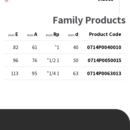
Family Products
E
A
Rp
d
Product Code
mm
mm
inch
mm
82
61
1"
40
0714P0040010
96
76
1 1/2"
50
0714P0050015
113
95
1 1/4"
63
0714P0063013