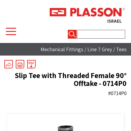
חיפוש:
Mechanical Fittings
/
Line 7 Grey
/
Tees
90° Slip Tee with Threaded Female
Offtake - 0714P0
#0714P0