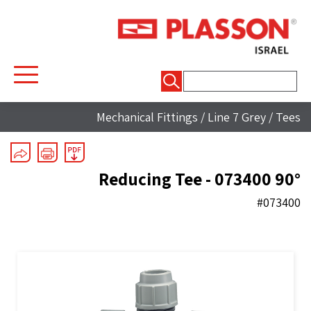
חיפוש:
Mechanical Fittings
/
Line 7 Grey
/
Tees
90° Reducing Tee - 073400
#073400