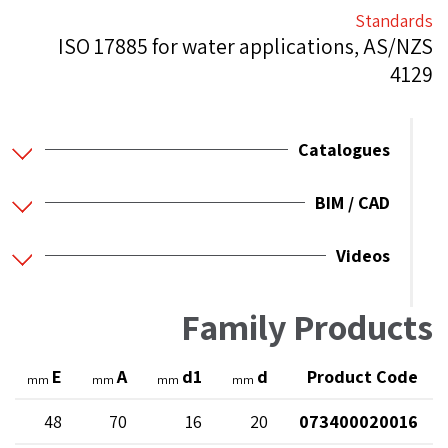
Standards
ISO 17885 for water applications, AS/NZS
4129
Catalogues
BIM / CAD
Videos
Family Products
E
A
d1
d
Product Code
mm
mm
mm
mm
48
70
16
20
073400020016