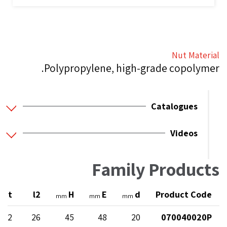
Nut Material
Polypropylene, high-grade copolymer.
Catalogues
Videos
Family Products
ght
l2
H
E
d
Product Code
mm
mm
mm
22
26
45
48
20
070040020P