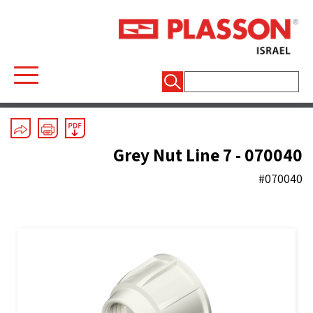
חיפוש:
Mechanical Fittings
/
Line 7 Grey
/
Spare parts
Grey Nut Line 7 - 070040
#070040