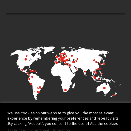
We use cookies on our website to give you the most relevant
experience by remembering your preferences and repeat visits.
By clicking “Accept”, you consent to the use of ALL the cookies.
.
Do not sell my personal information
Terms of Use