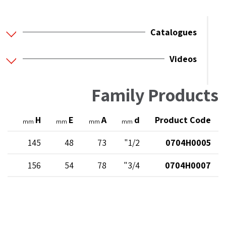
Catalogues
Videos
Family Products
l
H
E
A
d
Product Code
mm
mm
mm
mm
56
145
48
73
1/2"
0704H0005
58
156
54
78
3/4"
0704H0007