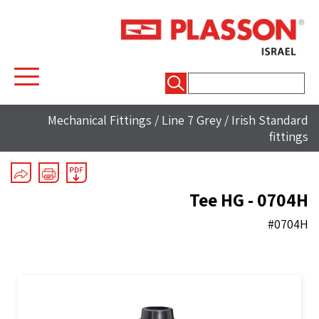
חיפוש:
Mechanical Fittings
/
Line 7 Grey
/
Irish Standard
fittings
Tee HG - 0704H
#0704H