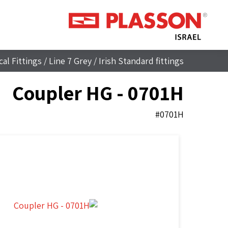
al Fittings
/
Line 7 Grey
/
Irish Standard fittings
Coupler HG - 0701H
#0701H