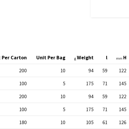
t Per Carton
Unit Per Bag
Weight
l
H
g
mm
200
10
94
59
122
100
5
175
71
145
200
10
94
59
122
100
5
175
71
145
180
10
105
61
126