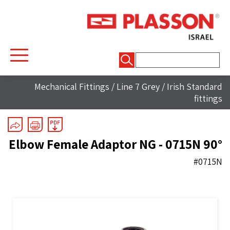
חיפוש:
Mechanical Fittings
/
Line 7 Grey
/
Irish Standard
fittings
90° Elbow Female Adaptor NG - 0715N
#0715N