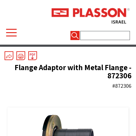
חיפוש:
Mechanical Fittings
/
Line 7 Grey
/
Flanged Fittings
Flange Adaptor with Metal Flange -
872306
#872306