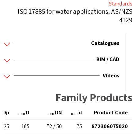
Standards
ISO 17885 for water applications, AS/NZS
4129
Catalogues
BIM / CAD
Videos
Family Products
Dp
D
DN
d
Product Code
m
mm
mm
mm
125
165
50 / 2"
75
872306075020