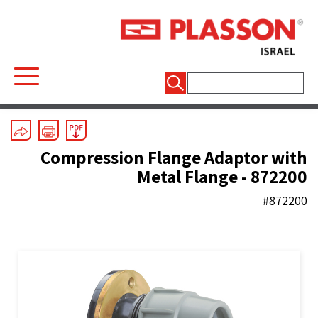
חיפוש:
Mechanical Fittings
/
Line 7 Grey
/
Flanged Fittings
Compression Flange Adaptor with
Metal Flange - 872200
#872200