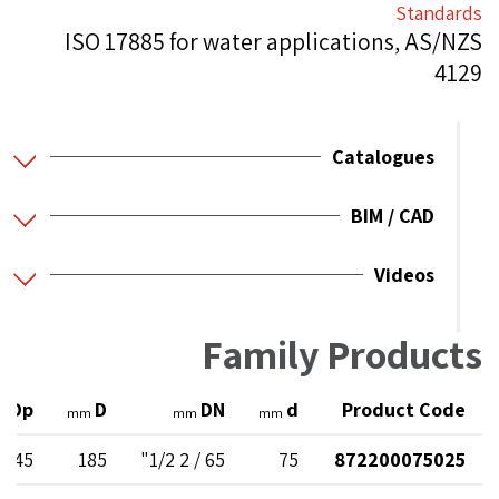
Standards
ISO 17885 for water applications, AS/NZS
4129
Catalogues
BIM / CAD
Videos
Family Products
Dp
D
DN
d
Product Code
m
mm
mm
mm
145
185
65 / 2 1/2"
75
872200075025