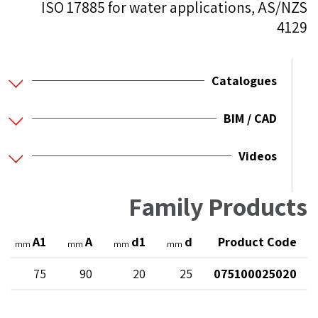
ISO 17885 for water applications, AS/NZS
4129
Catalogues
BIM / CAD
Videos
Family Products
A1
A
d1
d
Product Code
mm
mm
mm
mm
75
90
20
25
075100025020