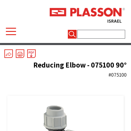
חיפוש:
Mechanical Fittings
/
Line 7 Grey
/
Elbows
90° Reducing Elbow - 075100
#075100