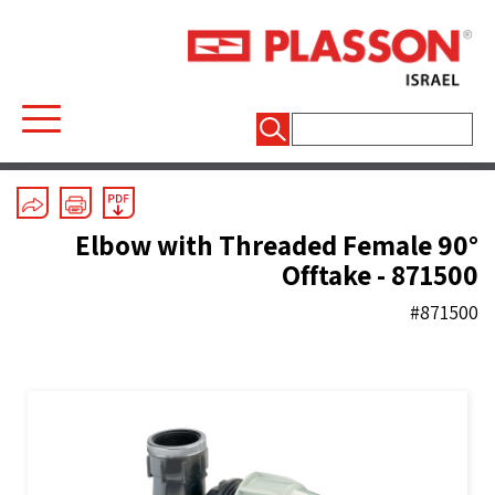
חיפוש:
Mechanical Fittings
/
Line 7 Grey
/
Elbows
90° Elbow with Threaded Female
Offtake - 871500
#871500